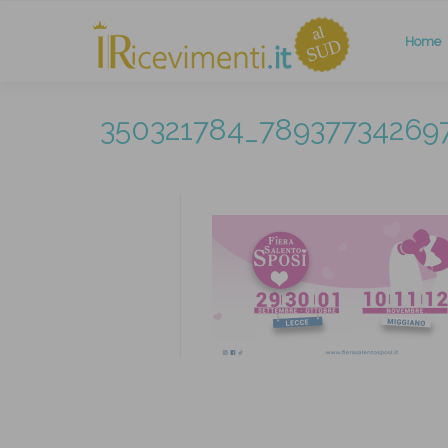
Home
350321784_78937734269