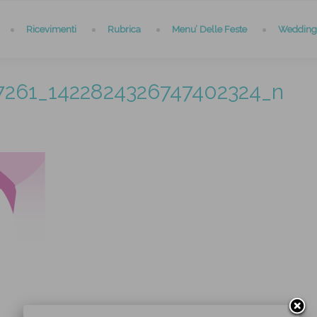
Ricevimenti
Rubrica
Menu’ Delle Feste
Wedding 
7261_1422824326747402324_n