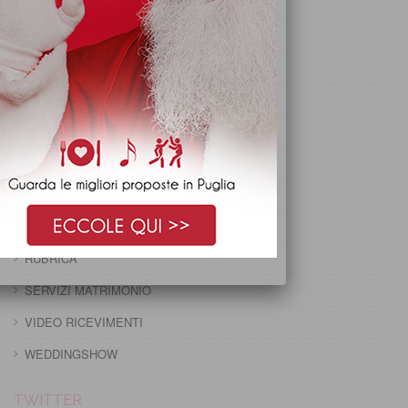
PRANZO DI OGNISSANTI
PRANZO DI PASQUA
PRANZO DI PASQUETTA
PRANZO EPIFANIA
PRANZO IMMACOLATA
PRANZO NATALE
PRANZO PRIMO MAGGIO
PRANZO SANTO STEFANO
RUBRICA
SERVIZI MATRIMONIO
VIDEO RICEVIMENTI
WEDDINGSHOW
TWITTER