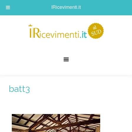
IRicevimenti.it
batt3