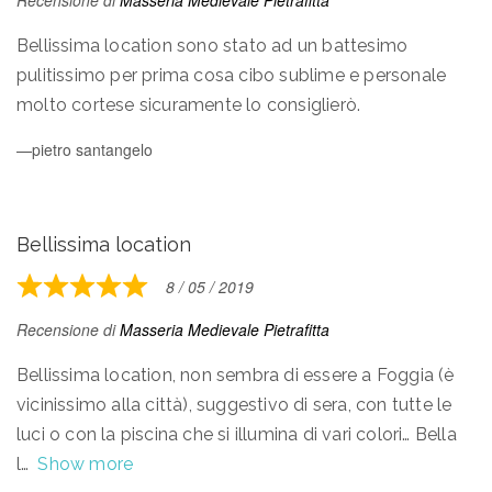
Recensione di
Masseria Medievale Pietrafitta
out
of
Bellissima location sono stato ad un battesimo
5
pulitissimo per prima cosa cibo sublime e personale
molto cortese sicuramente lo consiglierò.
pietro santangelo
Bellissima location
8 / 05 / 2019
Rated
5
Recensione di
Masseria Medievale Pietrafitta
out
of
Bellissima location, non sembra di essere a Foggia (è
5
vicinissimo alla città), suggestivo di sera, con tutte le
luci o con la piscina che si illumina di vari colori… Bella
l
Show more