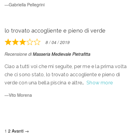
Gabriella Pellegrini
lo trovato accogliente e pieno di verde
8 / 04 / 2019
Rated
3
Recensione di
Masseria Medievale Pietrafitta
out
of
Ciao a tutti voi che mi seguite, per me e la prima volta
5
che ci sono stato, lo trovato accogliente e pieno di
verde con una bella piscina e altre
Show more
Vito Morena
Site
Page
Page
1
2
Avanti →