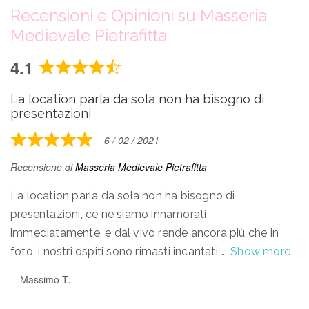
Recensioni e Opinioni su Masseria
Medievale Pietrafitta
4.1
Rated
4.1
La location parla da sola non ha bisogno di
out
presentazioni
of
5
6 / 02 / 2021
Rated
5
Recensione di
Masseria Medievale Pietrafitta
out
of
La location parla da sola non ha bisogno di
5
presentazioni, ce ne siamo innamorati
immediatamente, e dal vivo rende ancora più che in
foto, i nostri ospiti sono rimasti incantati.
Show more
Massimo T.