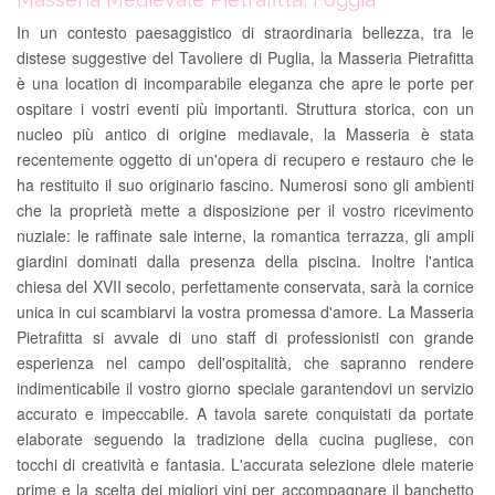
In un contesto paesaggistico di straordinaria bellezza, tra le
distese suggestive del Tavoliere di Puglia, la Masseria Pietrafitta
è una location di incomparabile eleganza che apre le porte per
ospitare i vostri eventi più importanti. Struttura storica, con un
nucleo più antico di origine mediavale, la Masseria è stata
recentemente oggetto di un'opera di recupero e restauro che le
ha restituito il suo originario fascino. Numerosi sono gli ambienti
che la proprietà mette a disposizione per il vostro ricevimento
nuziale: le raffinate sale interne, la romantica terrazza, gli ampli
giardini dominati dalla presenza della piscina. Inoltre l'antica
chiesa del XVII secolo, perfettamente conservata, sarà la cornice
unica in cui scambiarvi la vostra promessa d'amore. La Masseria
Pietrafitta si avvale di uno staff di professionisti con grande
esperienza nel campo dell'ospitalità, che sapranno rendere
indimenticabile il vostro giorno speciale garantendovi un servizio
accurato e impeccabile. A tavola sarete conquistati da portate
elaborate seguendo la tradizione della cucina pugliese, con
tocchi di creatività e fantasia. L'accurata selezione dlele materie
prime e la scelta dei migliori vini per accompagnare il banchetto