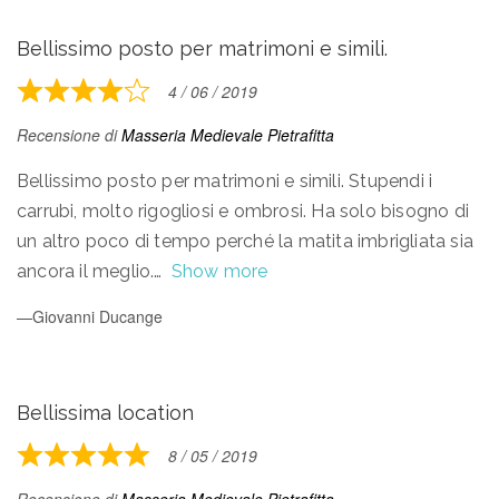
Bellissimo posto per matrimoni e simili.
4 / 06 / 2019
Rated
4
Recensione di
Masseria Medievale Pietrafitta
out
of
Bellissimo posto per matrimoni e simili. Stupendi i
5
carrubi, molto rigogliosi e ombrosi. Ha solo bisogno di
un altro poco di tempo perché la matita imbrigliata sia
ancora il meglio.
Show more
Giovanni Ducange
Bellissima location
8 / 05 / 2019
Rated
5