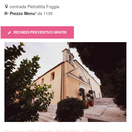
out
contrada Pietrafitta Foggia
of
Prezzo Menu'
da 110€
5
RICHIEDI PREVENTIVO GRATIS
Masseria Medievale Pietrafitta, Foggia