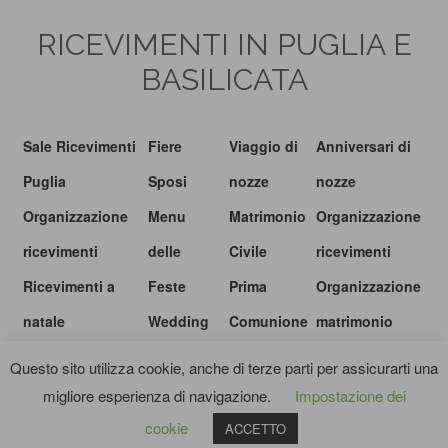
RICEVIMENTI IN PUGLIA E
BASILICATA
Sale Ricevimenti
Fiere
Viaggio di
Anniversari di
Puglia
Sposi
nozze
nozze
Organizzazione
Menu
Matrimonio
Organizzazione
ricevimenti
delle
Civile
ricevimenti
Ricevimenti a
Feste
Prima
Organizzazione
natale
Wedding
Comunione
matrimonio
show
Questo sito utilizza cookie, anche di terze parti per assicurarti una
migliore esperienza di navigazione.
Impostazione dei
© I RICEVIMENTI.IT |
PRIVACY POLICY
|
TERMINI E CONDIZIONI
cookie
ACCETTO