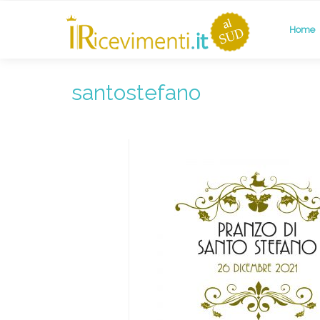
Home
santostefano