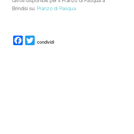
tavoli disponibili per il Pranzo di Pasqua a
Brindisi su:
Pranzo di Pasqua
Facebook
Twitter
condividi