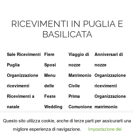
RICEVIMENTI IN PUGLIA E
BASILICATA
Sale Ricevimenti
Fiere
Viaggio di
Anniversari di
Puglia
Sposi
nozze
nozze
Organizzazione
Menu
Matrimonio
Organizzazione
ricevimenti
delle
Civile
ricevimenti
Ricevimenti a
Feste
Prima
Organizzazione
natale
Wedding
Comunione
matrimonio
show
Questo sito utilizza cookie, anche di terze parti per assicurarti una
migliore esperienza di navigazione.
Impostazione dei
© I RICEVIMENTI.IT |
PRIVACY POLICY
|
TERMINI E CONDIZIONI