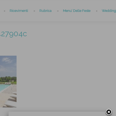
Ricevimenti
Rubrica
Menu’ Delle Feste
Wedding 
427904c