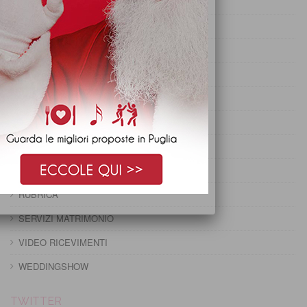
PRANZO DI OGNISSANTI
PRANZO DI PASQUA
PRANZO DI PASQUETTA
PRANZO EPIFANIA
PRANZO IMMACOLATA
PRANZO NATALE
PRANZO PRIMO MAGGIO
PRANZO SANTO STEFANO
RUBRICA
SERVIZI MATRIMONIO
VIDEO RICEVIMENTI
WEDDINGSHOW
TWITTER