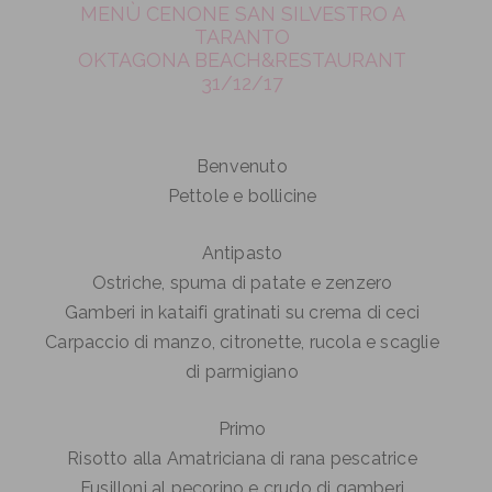
MENÙ CENONE SAN SILVESTRO A
TARANTO
OKTAGONA BEACH&RESTAURANT
31/12/17
Benvenuto
Pettole e bollicine
Antipasto
Ostriche, spuma di patate e zenzero
Gamberi in kataifi gratinati su crema di ceci
Carpaccio di manzo, citronette, rucola e scaglie
di parmigiano
Primo
Risotto alla Amatriciana di rana pescatrice
Fusilloni al pecorino e crudo di gamberi