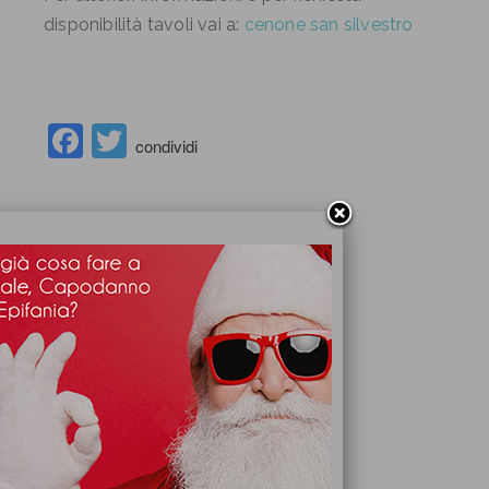
disponibilità tavoli vai a:
cenone san silvestro
Facebook
Twitter
condividi