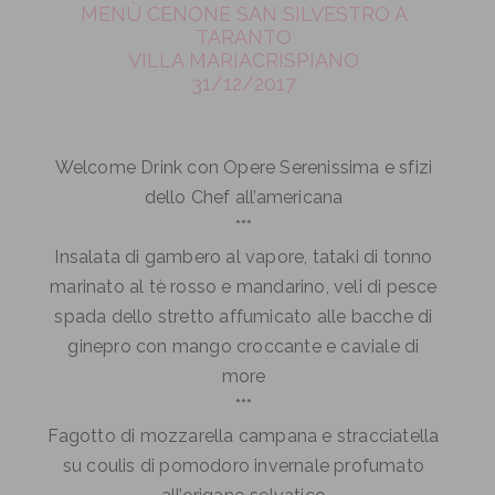
MENÙ CENONE SAN SILVESTRO A
TARANTO
VILLA MARIACRISPIANO
31/12/2017
Welcome Drink con Opere Serenissima e sfizi
dello Chef all’americana
***
Insalata di gambero al vapore, tataki di tonno
marinato al tè rosso e mandarino, veli di pesce
spada dello stretto affumicato alle bacche di
ginepro con mango croccante e caviale di
more
***
Fagotto di mozzarella campana e stracciatella
su coulis di pomodoro invernale profumato