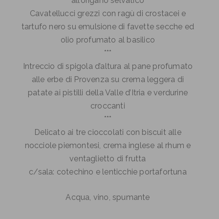
all’origano selvatico
Cavatellucci grezzi con ragù di crostacei e
tartufo nero su emulsione di favette secche ed
olio profumato al basilico
***
Intreccio di spigola d’altura al pane profumato
alle erbe di Provenza su crema leggera di
patate ai pistilli della Valle d’Itria e verdurine
croccanti
***
Delicato ai tre cioccolati con biscuit alle
nocciole piemontesi, crema inglese al rhum e
ventaglietto di frutta
c/sala: cotechino e lenticchie portafortuna
Acqua, vino, spumante