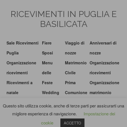
RICEVIMENTI IN PUGLIA E
BASILICATA
Sale Ricevimenti
Fiere
Viaggio di
Anniversari di
Puglia
Sposi
nozze
nozze
Organizzazione
Menu
Matrimonio
Organizzazione
ricevimenti
delle
Civile
ricevimenti
Ricevimenti a
Feste
Prima
Organizzazione
natale
Wedding
Comunione
matrimonio
show
Questo sito utilizza cookie, anche di terze parti per assicurarti una
migliore esperienza di navigazione.
Impostazione dei
© I RICEVIMENTI.IT |
PRIVACY POLICY
|
TERMINI E CONDIZIONI
cookie
ACCETTO