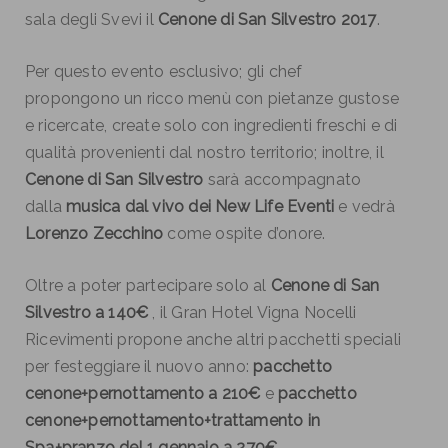
sala degli Svevi il
Cenone di San Silvestro 2017
.
Per questo evento esclusivo; gli chef
propongono un ricco menù con pietanze gustose
e ricercate, create solo con ingredienti freschi e di
qualità provenienti dal nostro territorio; inoltre, il
Cenone di San Silvestro
sarà accompagnato
dalla
musica dal vivo dei New Life Eventi
e vedrà
Lorenzo Zecchino
come ospite d’onore.
Oltre a poter partecipare solo al
Cenone di San
Silvestro a 140€
, il Gran Hotel Vigna Nocelli
Ricevimenti propone anche altri pacchetti speciali
per festeggiare il nuovo anno:
pacchetto
cenone+pernottamento a 210€
e
pacchetto
cenone+pernottamento+trattamento in
Spa+pranzo del 1 gennaio a 270€