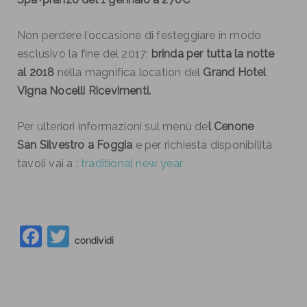
Non perdere l’occasione di festeggiare in modo
esclusivo la fine del 2017;
brinda per tutta la notte
al 2018
nella magnifica location del
Grand Hotel
Vigna Nocelli Ricevimenti.
Per ulteriori informazioni sul menù de
l Cenone
San Silvestro a Foggia
e per richiesta disponibilità
tavoli vai a :
traditional new year
Facebook
Twitter
condividi